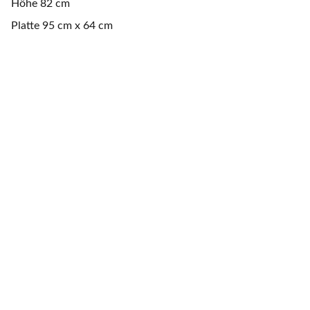
Höhe 82 cm
Platte 95 cm x 64 cm
www.artigundwild.de
Upcycling von Holz und Metall 
UWE  HOFSTÄDTER
hofstaedteruwe@gmail.com
D - 74369 Löchgau  Hauptstr. 55