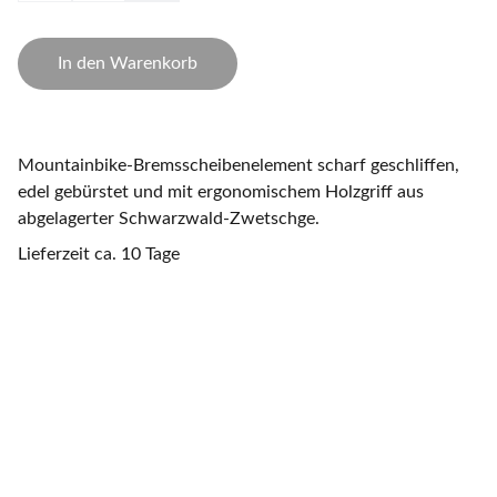
In den Warenkorb
Mountainbike-Bremsscheibenelement scharf geschliffen,
edel gebürstet und mit ergonomischem Holzgriff aus
abgelagerter Schwarzwald-Zwetschge.
Lieferzeit ca. 10 Tage
www.artigundwild.de
Upcycling von Holz und Metall 